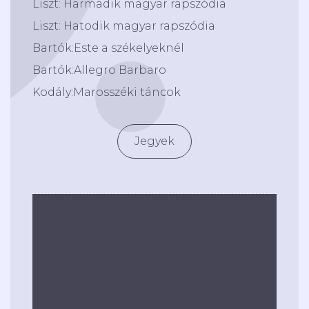
Liszt: Harmadik magyar rapszódia
Liszt: Hatodik magyar rapszódia
Bartók:Este a székelyeknél
Bartók:Allegro Barbaro
Kodály:Marosszéki táncok
Jegyek