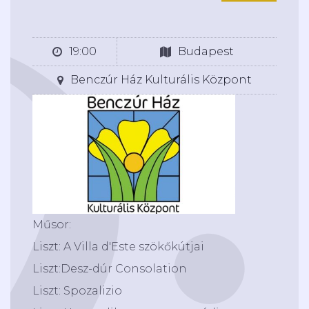
19:00
Budapest
Benczúr Ház Kulturális Központ
Műsor:
Liszt: A Villa d'Este szökőkútjai
Liszt:Desz-dúr Consolation
Liszt: Spozalizio