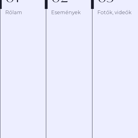
Rólam
Események
Fotók, videók