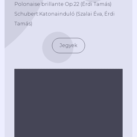
Polonaise brillante Op.22 (Érdi Tamás)
Schubert:Katonainduló (Szalai Éva, Érdi
Tamás)
Jegyek