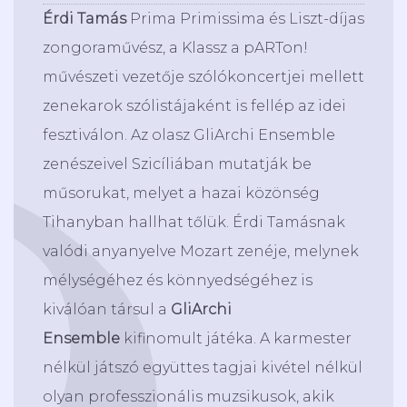
Érdi Tamás
Prima Primissima és Liszt-díjas
zongoraművész, a Klassz a pARTon!
művészeti vezetője szólókoncertjei mellett
zenekarok szólistájaként is fellép az idei
fesztiválon. Az olasz GliArchi Ensemble
zenészeivel Szicíliában mutatják be
műsorukat, melyet a hazai közönség
Tihanyban hallhat tőlük. Érdi Tamásnak
valódi anyanyelve Mozart zenéje, melynek
mélységéhez és könnyedségéhez is
kiválóan társul a
GliArchi
Ensemble
kifinomult játéka. A karmester
nélkül játszó együttes tagjai kivétel nélkül
olyan professzionális muzsikusok, akik