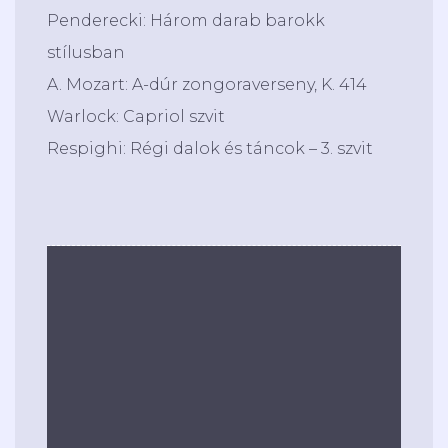
Penderecki: Három darab barokk
stílusban
A. Mozart: A-dúr zongoraverseny, K. 414
Warlock: Capriol szvit
Respighi: Régi dalok és táncok – 3. szvit